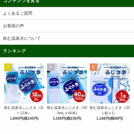
コンテンツを見る
よくあるご質問
お客様の声
飲む温泉水について
ランキング
1
2
3
飲む温泉水ふじさき（50
飲む温泉水ふじさき（2L
飲む温泉水ふじさき（20
0mL x 40本)
× 12本）
L箱 x 1）
3,186円(税236円)
1,890円(税140円)
1,188円(税88円)