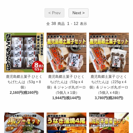
< Prev
Next >
38
1
12
全
商品
-
表示
鹿児島郷土菓子 ひとく
鹿児島郷土菓子 ひとく
鹿児島郷土菓子 ひとく
ちげたんは（53g × 8
ちげたんは（53g x 4
ちげたんは（225g x 4
個）
個）& ジャンボ丸ボーロ
個）& ジャンボ丸ボーロ
2,160円(税160円)
（5個入 x 1袋）
（5個入 x 4袋）
1,944円(税144円)
3,780円(税280円)