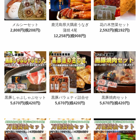
メルシーセット
鹿児島県大隅産うなぎ
花の木惣菜セット
2,808円(税208円)
蒲焼 4尾
2,592円(税192円)
12,258円(税908円)
黒豚しゃぶしゃぶセット
黒豚バラェティ詰合せ
黒豚焼肉セット
5,670円(税420円)
5,670円(税420円)
5,670円(税420円)