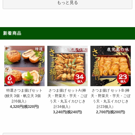
もっと見る
新着商品
さつま揚げ セットA (棒
特選さつま揚げセット
さつま揚げ セットB (棒
天・野菜天・芋天・ごぼ
(鰻天 3個・帆立天 3個
天・野菜天・芋天・ごぼ
う天・丸玉イカひじき
計6個入）
う天・丸玉イカひじき
計34個入）
4,320円(税320円)
計23個入）
3,240円(税240円)
2,700円(税200円)