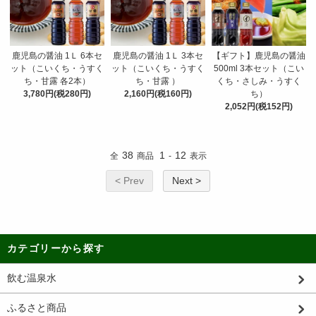
鹿児島の醤油 1Ｌ 6本セ
鹿児島の醤油 1Ｌ 3本セ
【ギフト】鹿児島の醤油
ット（こいくち・うすく
ット（こいくち・うすく
500ml 3本セット（こい
ち・甘露 各2本）
ち・甘露 ）
くち・さしみ・うすく
3,780円(税280円)
2,160円(税160円)
ち）
2,052円(税152円)
38
1
12
全
商品
-
表示
< Prev
Next >
カテゴリーから探す
飲む温泉水
ふるさと商品