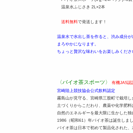
温泉水ふじさき 2L×2本
送料無料
で発送します！
温泉水で水出し茶を作ると、渋み成分が
まろやかになります。
ちょっと贅沢な味わいをお楽しみくださ
〈バイオ茶スポーツ〉
有機JAS認
宮崎陸上競技協会公式飲料認定
霧島山が見守る、宮崎県三股町で栽培した
土づくりからこだわり、農薬や化学肥料
自然のエネルギーを最大限に生かした独
1986（昭和61）年バイオ茶は誕生しま
バイオ茶は日本で初めて製品化された、