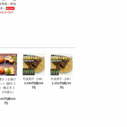
島県産／産地
送～
SOLD OUT
竹皮団子（3本）
竹皮団子（5本）
選さつま揚げ
2,592円(税192
3,996円(税296
ット (鰻天 3
円)
円)
・帆立天 3
 計6個入）
320円(税320
円)