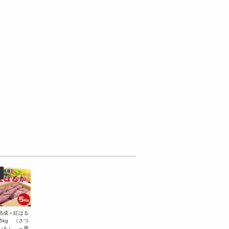
熟成＞紅はる
 5kg （さつ
いも） ～鹿