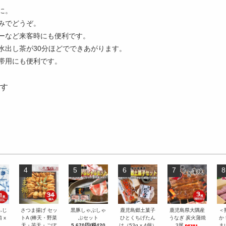
に。
みでどうぞ。
ーなど来客時にも便利です。
水出し茶が30分ほどでできあがります。
帯用にも便利です。
す
4
5
6
7
8
ふじ
さつま揚げ セッ
黒豚しゃぶしゃ
鹿児島郷土菓子
鹿児島県大隅産
＜
 x
トA (棒天・野菜
ぶセット
ひとくちげたん
うなぎ 炭火蒲焼
か
天・芋天・ごぼ
5,670円(税420
は（53g x 4個）
3尾
ま