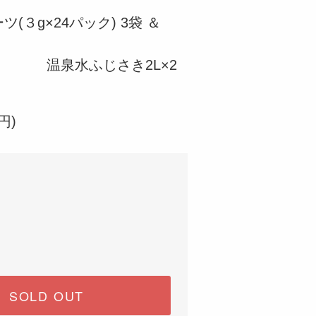
(３g×24パック) 3袋 ＆
ふじさき2L×2
円)
SOLD OUT