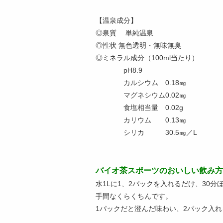
【温泉成分】
◎泉質 単純温泉
◎性状 無色透明・無味無臭
◎ミネラル成分（100ml当たり）
pH8.9
カルシウム 0.18㎎
マグネシウム0.02㎎
食塩相当量 0.02g
カリウム 0.13㎎
シリカ 30.5㎎／L
バイオ茶スポーツのおいしい飲み方
水1Lに1、2パックを入れるだけ、30
手間なくらくちんです。
1パックだと澄んだ味わい、2パック入