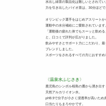
水出し緑茶の製品化は難しいとされてい
力を引き出したバイオ茶は、30分ほど
オリンピック選手をはじめアスリートか
運動中の水分補給にご愛飲されています
「運動後の疲れた体でもスーッと飲める
と、口コミで評判が広がりました。
飲みやすさとサポート力にこだわり、最
ブレンドしました。
スポーツをされるすべての方におすすめ
〈温泉水ふじさき〉
鹿児島のシンボル桜島の麓から湧き出す
天然アルカリイオン水。
pH8.9で分子が小さく浸透率が高いた
口当たりもまろやかです。