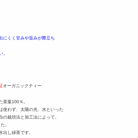
出にくく甘みや旨みが際立ち
い。
証
オーガニックティー
茶葉100％。
は使わず、太陽の光、水といった
自の栽培法と加工法によって、
した。
水出し緑茶です。