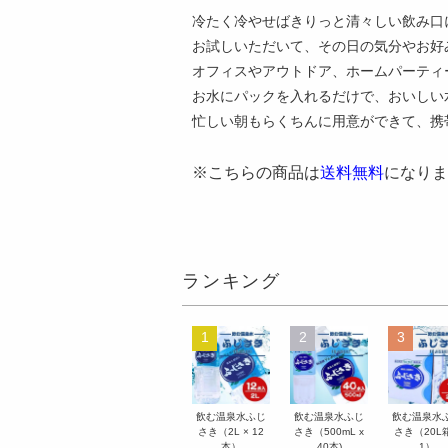
冷たく冷やせばきりっと清々しい飲み口
お試しいただいて、その日の気分やお好
オフィスやアウトドア、ホームパーティ
お水にパックを入れるだけで、おいしい
忙しい朝もらくちんに用意ができて、携
※こちらの商品は
送料無料
になりま
ランキング
1
2
3
飲む温泉水ふじ
飲む温泉水ふじ
飲む温泉水
さき（2L × 12
さき（500mL x
さき（20L箱
本）
40本)
1）