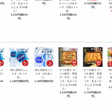
8円)
う天・丸玉イカ
円)
& ジャンボ丸ボ
9,720円(税720
児
ひじき 計34個
ーロ（5個入 x 1
円)
直
入）
袋）
3,240円(税240
1,944円(税144
円)
円)
ふじ
飲む温泉水ふじ
飲む温泉水ふじ
さつま揚げ セッ
さつま揚げ セッ
特
12
さき（2L × 6
さき（20L箱 x
トA (棒天・野菜
トB (棒天・野菜
セ
本）
1）
天・芋天・ごぼ
天・芋天・ごぼ
個
140
1,188円(税88円)
1,188円(税88円)
う天・丸玉イカ
う天・丸玉イカ
個
ひじき 計34個
ひじき 計23個
4,
入）
入）
3,240円(税240
2,700円(税200
円)
円)